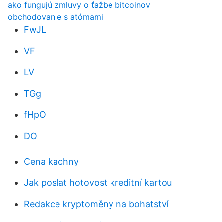
ako fungujú zmluvy o ťažbe bitcoinov
obchodovanie s atómami
FwJL
VF
LV
TGg
fHpO
DO
Cena kachny
Jak poslat hotovost kreditní kartou
Redakce kryptoměny na bohatství