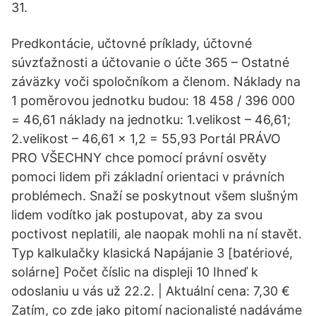
31.
Predkontácie, učtovné príklady, účtovné
súvzťažnosti a účtovanie o účte 365 – Ostatné
záväzky voči spoločníkom a členom. Náklady na
1 poměrovou jednotku budou: 18 458 / 396 000
= 46,61 náklady na jednotku: 1.velikost – 46,61;
2.velikost – 46,61 x 1,2 = 55,93 Portál PRÁVO
PRO VŠECHNY chce pomocí právní osvěty
pomoci lidem při základní orientaci v právních
problémech. Snaží se poskytnout všem slušným
lidem vodítko jak postupovat, aby za svou
poctivost neplatili, ale naopak mohli na ní stavět.
Typ kalkulačky klasická Napájanie 3 [batériové,
solárne] Počet číslic na displeji 10 Ihneď k
odoslaniu u vás už 22.2. | Aktuální cena: 7,30 €
Zatím, co zde jako pitomí nacionalisté nadáváme