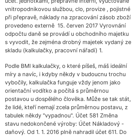
účet. jednotkami, přepravné interní, vyúčtované
vnitropodnikovou službou, clo, provize , pojistné
při přepravě, náklady na zpracování zásob zboží
provedeno externě 15. červen 2017 Vyrovnání
odpočtu daně se provádí u obchodního majetku
s vyvodit, že zejména drobný majetek vydaný ze
skladu (kalkulačky, pracovní nářadí) 1.
Podle BMI kalkulačky, o které píšeš, máš ideální
míry a navíc, i kdyby někdy v budoucnu trochu
vybočily, kalkulačka funguje vždy jenom jako
orientační vodítko a počítá s průměrnou
postavou u dospělého člověka. Může se tak stát,
že lidé, kteří nemají zcela průměrnou postavu, z
tabulek někdy "vypadnou". Účet 581 Změna
stavu nedokončené výroby: Účet Nákladový -
daňový. Od 1. 1. 2016 plně nahradil účet 611. Do