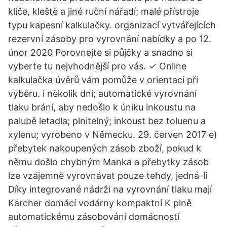
klíče, kleště a jiné ruční nářadí; malé přístroje
typu kapesní kalkulačky. organizací vytvářejících
rezervní zásoby pro vyrovnání nabídky a po 12.
únor 2020 Porovnejte si půjčky a snadno si
vyberte tu nejvhodnější pro vás. ✓ Online
kalkulačka úvěrů vám pomůže v orientaci při
výběru. i několik dní; automatické vyrovnání
tlaku brání, aby nedošlo k úniku inkoustu na
palubě letadla; plnitelný; inkoust bez toluenu a
xylenu; vyrobeno v Německu. 29. červen 2017 e)
přebytek nakoupených zásob zboží, pokud k
němu došlo chybným Manka a přebytky zásob
lze vzájemně vyrovnávat pouze tehdy, jedná-li
Díky integrované nádrži na vyrovnání tlaku mají
Kärcher domácí vodárny kompaktní K plně
automatickému zásobování domácností