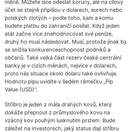
měně. Můžete sice odeslat koruny, ale na cílový
účet se stejně připíšou v dolarech, eurech nebo
polských zlotých – podle toho, kam a komu
budete platbu do zahraničí posílat. Když jeden
stát začne více znehodnocovat své peníze,
druhý ho musí následovat. Musí, protože jinak by
se snížila konkurenceschopnost podniků a
občanů. Také velká část rezerv české centrální
banky je v cizích měnách, nejvíce v dolarech,
proto nás situace okolo dolaru také ovlivňuje.
Hodnotu pipu uvidíte v šedém rámečku „Pip
Value (USD)“.
Stříbro je jeden z mála drahých kovů, který
dokáže přepnout z průmyslového kovu na
vzácný kov pouhým lusknutím prstem. Bude
záležet na investorech, jaký status dají stříbru