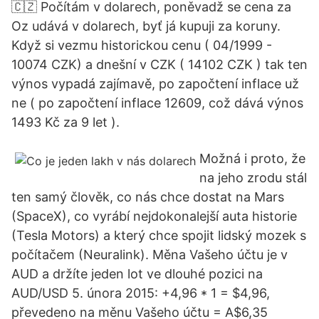
🇨🇿 Počítám v dolarech, poněvadž se cena za
Oz udává v dolarech, byť já kupuji za koruny.
Když si vezmu historickou cenu ( 04/1999 -
10074 CZK) a dnešní v CZK ( 14102 CZK ) tak ten
výnos vypadá zajímavě, po započtení inflace už
ne ( po započtení inflace 12609, což dává výnos
1493 Kč za 9 let ).
Možná i proto, že
na jeho zrodu stál
ten samý člověk, co nás chce dostat na Mars
(SpaceX), co vyrábí nejdokonalejší auta historie
(Tesla Motors) a který chce spojit lidský mozek s
počítačem (Neuralink). Měna Vašeho účtu je v
AUD a držíte jeden lot ve dlouhé pozici na
AUD/USD 5. února 2015: +4,96 * 1 = $4,96,
převedeno na měnu Vašeho účtu = A$6,35