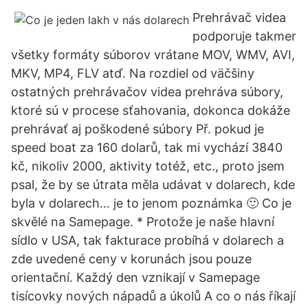
Prehrávač videa
podporuje takmer
všetky formáty súborov vrátane MOV, WMV, AVI,
MKV, MP4, FLV atď. Na rozdiel od väčšiny
ostatných prehrávačov videa prehráva súbory,
ktoré sú v procese sťahovania, dokonca dokáže
prehrávať aj poškodené súbory Př. pokud je
speed boat za 160 dolarů, tak mi vychází 3840
kč, nikoliv 2000, aktivity totéž, etc., proto jsem
psal, že by se útrata měla udávat v dolarech, kde
byla v dolarech… je to jenom poznámka 🙂 Co je
skvělé na Samepage. * Protože je naše hlavní
sídlo v USA, tak fakturace probíhá v dolarech a
zde uvedené ceny v korunách jsou pouze
orientační. Každý den vznikají v Samepage
tisícovky nových nápadů a úkolů A co o nás říkají