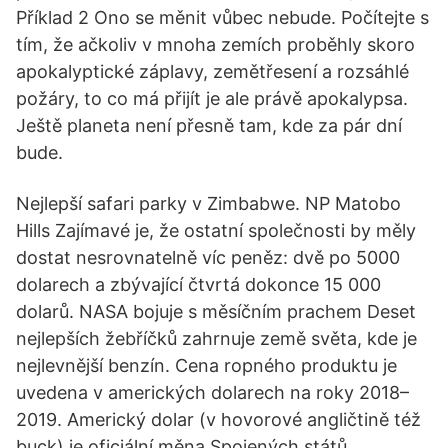
Příklad 2 Ono se měnit vůbec nebude. Počítejte s
tím, že ačkoliv v mnoha zemích proběhly skoro
apokalyptické záplavy, zemětřesení a rozsáhlé
požáry, to co má přijít je ale právě apokalypsa.
Ještě planeta není přesně tam, kde za pár dní
bude.
Nejlepší safari parky v Zimbabwe. NP Matobo
Hills Zajímavé je, že ostatní společnosti by měly
dostat nesrovnatelně víc peněz: dvě po 5000
dolarech a zbývající čtvrtá dokonce 15 000
dolarů. NASA bojuje s měsíčním prachem Deset
nejlepších žebříčků zahrnuje země světa, kde je
nejlevnější benzín. Cena ropného produktu je
uvedena v amerických dolarech na roky 2018–
2019. Americký dolar (v hovorové angličtině též
buck) je oficiální měna Spojených států