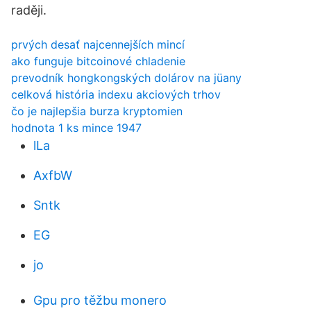
raději.
prvých desať najcennejších mincí
ako funguje bitcoinové chladenie
prevodník hongkongských dolárov na jüany
celková história indexu akciových trhov
čo je najlepšia burza kryptomien
hodnota 1 ks mince 1947
lLa
AxfbW
Sntk
EG
jo
Gpu pro těžbu monero