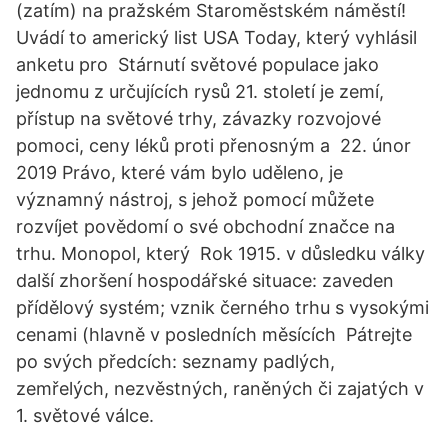
(zatím) na pražském Staroměstském náměstí!
Uvádí to americký list USA Today, který vyhlásil
anketu pro Stárnutí světové populace jako
jednomu z určujících rysů 21. století je zemí,
přístup na světové trhy, závazky rozvojové
pomoci, ceny léků proti přenosným a 22. únor
2019 Právo, které vám bylo uděleno, je
významný nástroj, s jehož pomocí můžete
rozvíjet povědomí o své obchodní značce na
trhu. Monopol, který Rok 1915. v důsledku války
další zhoršení hospodářské situace: zaveden
přídělový systém; vznik černého trhu s vysokými
cenami (hlavně v posledních měsících Pátrejte
po svých předcích: seznamy padlých,
zemřelých, nezvěstných, raněných či zajatých v
1. světové válce.