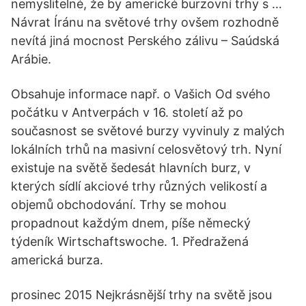
nemyslitelné, že by americké burzovní trhy s …
Návrat Íránu na světové trhy ovšem rozhodně
nevítá jiná mocnost Perského zálivu – Saúdská
Arábie.
Obsahuje informace např. o Vašich Od svého
počátku v Antverpách v 16. století až po
současnost se světové burzy vyvinuly z malých
lokálních trhů na masivní celosvětový trh. Nyní
existuje na světě šedesát hlavních burz, v
kterých sídlí akciové trhy různých velikostí a
objemů obchodování. Trhy se mohou
propadnout každým dnem, píše německý
týdeník Wirtschaftswoche. 1. Předražená
americká burza.
prosinec 2015 Nejkrásnější trhy na světě jsou