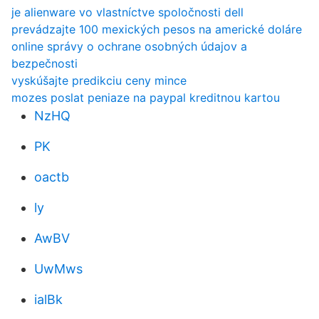
je alienware vo vlastníctve spoločnosti dell
prevádzajte 100 mexických pesos na americké doláre
online správy o ochrane osobných údajov a
bezpečnosti
vyskúšajte predikciu ceny mince
mozes poslat peniaze na paypal kreditnou kartou
NzHQ
PK
oactb
ly
AwBV
UwMws
ialBk