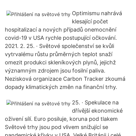
Optimismu nahrává
klesající počet
hospitalizací a nových případů onemocnění
covid-19 v USA rychle postupující očkování.
2021. 2. 25. · Světové společenství se kvůli
vytrvalému růstu průměrných teplot snaží
omezit produkci skleníkových plynů, jejichž
významným zdrojem jsou fosilní paliva.
Nezisková organizace Carbon Tracker zkoumá
dopady klimatických změn na finanční trhy.
25. · Spekulace na
dřívější ekonomické
oživení sílí. Euro posiluje, koruna pod tlakem
Světové trhy jsou pod vlivem snižující se
pandemické křivky v USA, Velké Británii i celé