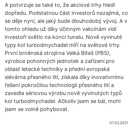
A potvrzuje se také to, že akciové trhy hledí
dopředu. Podstatnou část investorů nezajímá, co
se děje nyní, ale jaký bude dlouhodobý vývoj. A v
tomto ohledu už díky účinným vakcínám vidí
investoři světlo na konci tunelu. Nově vyvinuté
typy kol turbodmychadel míří na světové trhy.
První brněnská strojírna Velká Bíteš (PBS),
výrobce pohonných jednotek a zařízení pro
oblast letecké techniky a přední evropská
slévárna přesného lití, získala díky inovativnímu
řešení pokročilou technologii přesného lití a
zavedla sériovou výrobu nově vyvinutých typů
kol turbodmychadel. Ačkoliv jsem se bál, mohl
jsem se volně pohybovat.
07.02.2021