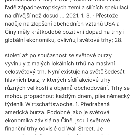
řadě západoevropských zemí a sílících spekulací
na dřívější než dosud … 2021. 1. 3. · Přestože
naděje na zlepšení obchodních vztahů USA a
Číny měly krátkodobě pozitivní dopad na trhy i
globální ekonomiku, ovlivňují světové trhy; 28.
století až po současnost se světové burzy
vyvinuly z malých lokálních trhů na masivní
celosvětový trh. Nyní existuje na světě šedesát
hlavních burz, v kterých sídlí akciové trhy
různých velikostí a objemů obchodování. Trhy se
mohou propadnout každým dnem, píše německý
týdeník Wirtschaftswoche. 1. Předražená
americká burza. Podobně jako je světová
ekonomika závislá na Číně, jsou i světové
finanční trhy odvislé od Wall Street. Je