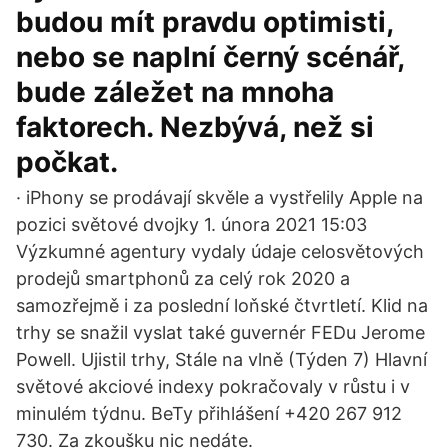
budou mít pravdu optimisti,
nebo se naplní černý scénář,
bude záležet na mnoha
faktorech. Nezbývá, než si
počkat.
· iPhony se prodávají skvěle a vystřelily Apple na
pozici světové dvojky 1. února 2021 15:03
Výzkumné agentury vydaly údaje celosvětových
prodejů smartphonů za celý rok 2020 a
samozřejmě i za poslední loňské čtvrtletí. Klid na
trhy se snažil vyslat také guvernér FEDu Jerome
Powell. Ujistil trhy, Stále na vlně (Týden 7) Hlavní
světové akciové indexy pokračovaly v růstu i v
minulém týdnu. BeTy přihlášení +420 267 912
730. Za zkoušku nic nedáte.