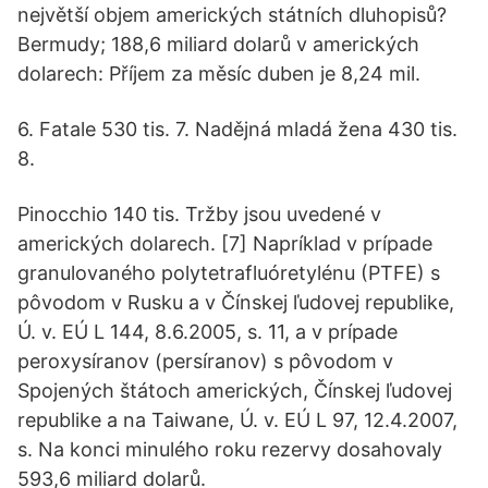
největší objem amerických státních dluhopisů?
Bermudy; 188,6 miliard dolarů v amerických
dolarech: Příjem za měsíc duben je 8,24 mil.
6. Fatale 530 tis. 7. Nadějná mladá žena 430 tis.
8.
Pinocchio 140 tis. Tržby jsou uvedené v
amerických dolarech. [7] Napríklad v prípade
granulovaného polytetrafluóretylénu (PTFE) s
pôvodom v Rusku a v Čínskej ľudovej republike,
Ú. v. EÚ L 144, 8.6.2005, s. 11, a v prípade
peroxysíranov (persíranov) s pôvodom v
Spojených štátoch amerických, Čínskej ľudovej
republike a na Taiwane, Ú. v. EÚ L 97, 12.4.2007,
s. Na konci minulého roku rezervy dosahovaly
593,6 miliard dolarů.