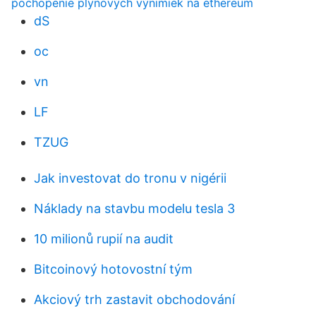
pochopenie plynových výnimiek na ethereum
dS
oc
vn
LF
TZUG
Jak investovat do tronu v nigérii
Náklady na stavbu modelu tesla 3
10 milionů rupií na audit
Bitcoinový hotovostní tým
Akciový trh zastavit obchodování