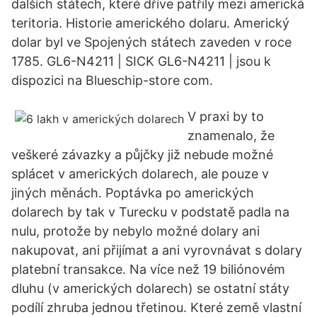
dalších státech, které dříve patřily mezi americká
teritoria. Historie amerického dolaru. Americký
dolar byl ve Spojených státech zaveden v roce
1785. GL6-N4211 | SICK GL6-N4211 | jsou k
dispozici na Blueschip-store com.
V praxi by to
znamenalo, že
veškeré závazky a půjčky již nebude možné
splácet v amerických dolarech, ale pouze v
jiných měnách. Poptávka po amerických
dolarech by tak v Turecku v podstatě padla na
nulu, protože by nebylo možné dolary ani
nakupovat, ani přijímat a ani vyrovnávat s dolary
platební transakce. Na více než 19 biliónovém
dluhu (v amerických dolarech) se ostatní státy
podílí zhruba jednou třetinou. Které země vlastní