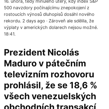
16. února, tedy minulého úterý, kdy index S&P
500 navzdory počínajícímu znepokojení z
rostoucích výnosů dluhopisů dosáhl nového
rekordu. 2 days ago · Zároveň ale sdělila, že
výplaty v amerických dolarech nejsou možné.
18:41.
Prezident Nicolás
Maduro v pátečním
televizním rozhovoru
prohlásil, že se 18,6 %
všech venezuelských
obchodních transakcí