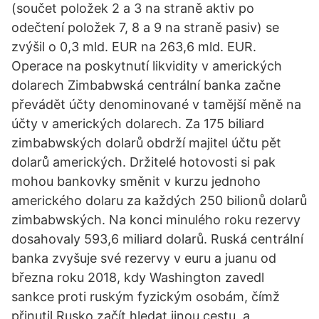
(součet položek 2 a 3 na straně aktiv po
odečtení položek 7, 8 a 9 na straně pasiv) se
zvýšil o 0,3 mld. EUR na 263,6 mld. EUR.
Operace na poskytnutí likvidity v amerických
dolarech Zimbabwská centrální banka začne
převádět účty denominované v tamější měně na
účty v amerických dolarech. Za 175 biliard
zimbabwských dolarů obdrží majitel účtu pět
dolarů amerických. Držitelé hotovosti si pak
mohou bankovky směnit v kurzu jednoho
amerického dolaru za každých 250 bilionů dolarů
zimbabwských. Na konci minulého roku rezervy
dosahovaly 593,6 miliard dolarů. Ruská centrální
banka zvyšuje své rezervy v euru a juanu od
března roku 2018, kdy Washington zavedl
sankce proti ruským fyzickým osobám, čímž
přinutil Rusko začít hledat jinou cestu, a