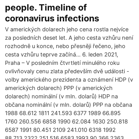
people. Timeline of
coronavirus infections
V amerických dolarech jeho cena rostla nejvíce
za posledních deset let. A jeho cesta vzhůru není
rozhodně u konce, nebo přesněji řečeno, jeho
cesta vzhůru teprve začíná… 6. leden 2021,
Praha – V posledním čtvrtletí minulého roku
ovlivňovaly cenu zlata především dvě události -
volby amerického prezidenta a oznámení HDP (v
amerických dolarech) PPP (v amerických
dolarech) nominální (v mln. dolarů) HDP na
občana nominální (v mln. dolarů) PPP na občana
1988 68.612 1811 241.593 6377 1989 66.895
1760 260.556 6858 1990 62.084 1630 250.818
6587 1991 80.451 2109 241.010 6318 1992
88.713 2322 251.516 6583 1993 90.366 2363