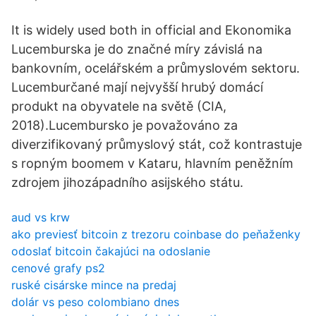
It is widely used both in official and Ekonomika
Lucemburska je do značné míry závislá na
bankovním, ocelářském a průmyslovém sektoru.
Lucemburčané mají nejvyšší hrubý domácí
produkt na obyvatele na světě (CIA,
2018).Lucembursko je považováno za
diverzifikovaný průmyslový stát, což kontrastuje
s ropným boomem v Kataru, hlavním peněžním
zdrojem jihozápadního asijského státu.
aud vs krw
ako previesť bitcoin z trezoru coinbase do peňaženky
odoslať bitcoin čakajúci na odoslanie
cenové grafy ps2
ruské cisárske mince na predaj
dolár vs peso colombiano dnes