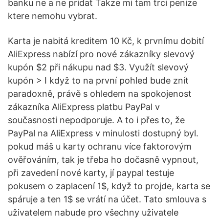
banku ne a ne pridat Takze mi tam trci penize
ktere nemohu vybrat.
Karta je nabitá kreditem 10 Kč, k prvnímu dobití
AliExpress nabízí pro nové zákazníky slevový
kupón $2 při nákupu nad $3. Využít slevový
kupón > I když to na první pohled bude znít
paradoxně, právě s ohledem na spokojenost
zákazníka AliExpress platbu PayPal v
současnosti nepodporuje. A to i přes to, že
PayPal na AliExpress v minulosti dostupný byl.
pokud máš u karty ochranu více faktorovým
ověřováním, tak je třeba ho dočasně vypnout,
při zavedení nové karty, jí paypal testuje
pokusem o zaplacení 1$, když to projde, karta se
spáruje a ten 1$ se vrátí na účet. Tato smlouva s
uživatelem nabude pro všechny uživatele