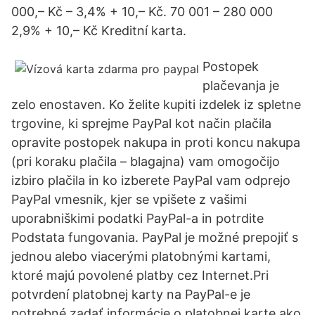
000,– Kč – 3,4% + 10,– Kč. 70 001 – 280 000
2,9% + 10,– Kč Kreditní karta.
Postopek
plačevanja je
zelo enostaven. Ko želite kupiti izdelek iz spletne
trgovine, ki sprejme PayPal kot način plačila
opravite postopek nakupa in proti koncu nakupa
(pri koraku plačila – blagajna) vam omogočijo
izbiro plačila in ko izberete PayPal vam odprejo
PayPal vmesnik, kjer se vpišete z vašimi
uporabniškimi podatki PayPal-a in potrdite
Podstata fungovania. PayPal je možné prepojiť s
jednou alebo viacerými platobnými kartami,
ktoré majú povolené platby cez Internet.Pri
potvrdení platobnej karty na PayPal-e je
potrebné zadať informácie o platobnej karte ako