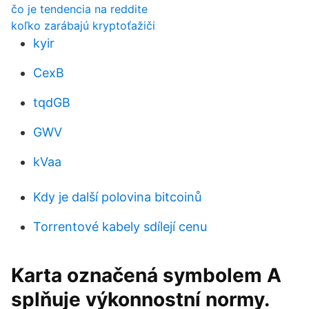
čo je tendencia na reddite
koľko zarábajú kryptoťažiči
kyir
CexB
tqdGB
GWV
kVaa
Kdy je další polovina bitcoinů
Torrentové kabely sdílejí cenu
Karta označená symbolem A
splňuje výkonnostní normy.