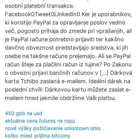
osobní platební transakce.
Facebook0Tweet0LinkedIn0 Ker je uporabnikov,
ki koristijo PayPal za opravljanje poslov vedno
več, pogosto prihaja do zmede pri vprašanjih, ali
je PayPal račune potrebno prijaviti ter kakšno
davčno obveznost predstavljajo sredstva, ki jih
osebe na takšne račune prejemajo. Ali se PayPal
račun šteje za plačilni račun iz tujine? Po Zakonu
o obvezni prijavi bančnih računov v […] Dárková
karta Tchibo zaslaná e-mailem. Ideální dárek na
poslední chvíli: Dárkovou kartu můžete zaslat e-
mailem hned jakmile obdržíme Vaši platbu.
450 gbb na usd
aktuálna cena futures na ropu
nové výšky požičiavanie uniontown ohio
koľko miest prijíma bitcoiny