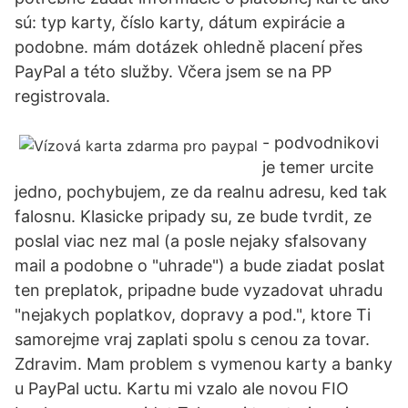
sú: typ karty, číslo karty, dátum expirácie a
podobne. mám dotázek ohledně placení přes
PayPal a této služby. Včera jsem se na PP
registrovala.
- podvodnikovi
je temer urcite
jedno, pochybujem, ze da realnu adresu, ked tak
falosnu. Klasicke pripady su, ze bude tvrdit, ze
poslal viac nez mal (a posle nejaky sfalsovany
mail a podobne o "uhrade") a bude ziadat poslat
ten preplatok, pripadne bude vyzadovat uhradu
"nejakych poplatkov, dopravy a pod.", ktore Ti
samorejme vraj zaplati spolu s cenou za tovar.
Zdravim. Mam problem s vymenou karty a banky
u PayPal uctu. Kartu mi vzalo ale novou FIO